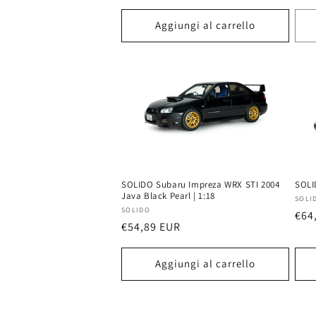
di
di
listino
list
Aggiungi al carrello
SOLIDO Subaru Impreza WRX STI 2004
SOLI
Java Black Pearl | 1:18
Prod
SOLI
Produttore:
SOLIDO
Pre
€64
Prezzo
€54,89 EUR
di
di
list
listino
Aggiungi al carrello