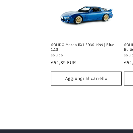
SOLIDO Mazda RX7 FD3S 1999 | Blue
SOLI
1:18
Editi
Produttore:
Prod
SOLIDO
SOLI
Prezzo
€54,89 EUR
Pre
€54
di
di
listino
list
Aggiungi al carrello