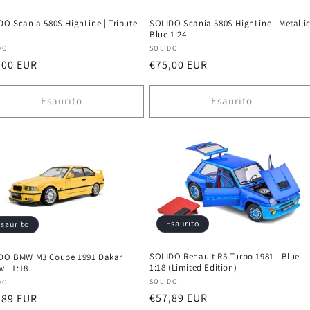
DO Scania 580S HighLine | Tribute
SOLIDO Scania 580S HighLine | Metalli
Blue 1:24
uttore:
Produttore:
DO
SOLIDO
zzo
,00 EUR
Prezzo
€75,00 EUR
di
ino
listino
Esaurito
Esaurito
Esaurito
saurito
SOLIDO Renault R5 Turbo 1981 | Blue
DO BMW M3 Coupe 1991 Dakar
1:18 (Limited Edition)
w | 1:18
Produttore:
uttore:
SOLIDO
DO
Prezzo
€57,89 EUR
zzo
,89 EUR