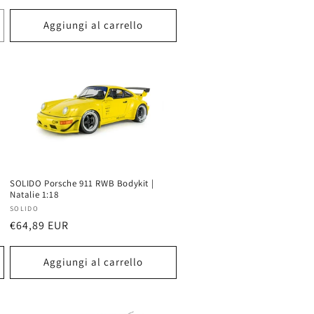
di
listino
Aggiungi al carrello
SOLIDO Porsche 911 RWB Bodykit |
Natalie 1:18
Produttore:
SOLIDO
Prezzo
€64,89 EUR
di
listino
Aggiungi al carrello