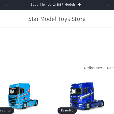
Scopri le novità BBR Models
Star Model Toys Store
Ordina per:
saurito
Esaurito