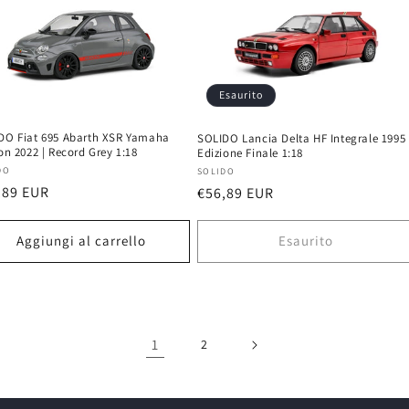
Esaurito
DO Fiat 695 Abarth XSR Yamaha
SOLIDO Lancia Delta HF Integrale 1995 
on 2022 | Record Grey 1:18
Edizione Finale 1:18
uttore:
Produttore:
DO
SOLIDO
zzo
,89 EUR
Prezzo
€56,89 EUR
di
ino
listino
Aggiungi al carrello
Esaurito
1
2