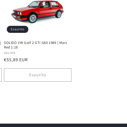
Esaurito
SOLIDO VW Golf 2 GTI G60 1989 | Mars
|
Red 1:18
Produttore:
SOLIDO
Prezzo
€55,89 EUR
di
listino
Esaurito