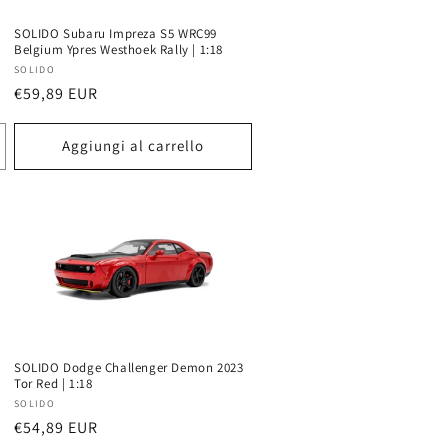
r
g
a
c
SOLIDO Subaru Impreza S5 WRC99
r
Belgium Ypres Westhoek Rally | 1:18
f
Produttore:
SOLIDO
a
i
Prezzo
€59,89 EUR
f
di
c
listino
i
Aggiungi al carrello
a
c
a
SOLIDO Dodge Challenger Demon 2023
Tor Red | 1:18
Produttore:
SOLIDO
Prezzo
€54,89 EUR