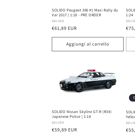
i
SOLIDO Peugeot 306 #1 Maxi Rally du
SOLI
Var 2017 | 1:18 - PRE ORDER
1:24
o
Produttore:
Prod
SOLIDO
SOLI
Prezzo
€61,89 EUR
Pre
€75
n
di
di
listino
list
Aggiungi al carrello
e
:
E
SOLIDO Nissan Skyline GT-R (R34)
SOLI
Japanese Police | 1:18
Yello
Produttore:
Prod
SOLIDO
SOLI
Prezzo
€59,89 EUR
Pre
€55