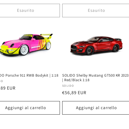
di
listino
ino
Esaurito
Esaurito
DO Porsche 911 RWB Bodykit | 1:18
SOLIDO Shelby Mustang GT500 KR 2023
| Red/Black 1:18
uttore:
DO
Produttore:
SOLIDO
zzo
,89 EUR
Prezzo
€56,89 EUR
di
ino
listino
Aggiungi al carrello
Aggiungi al carrello