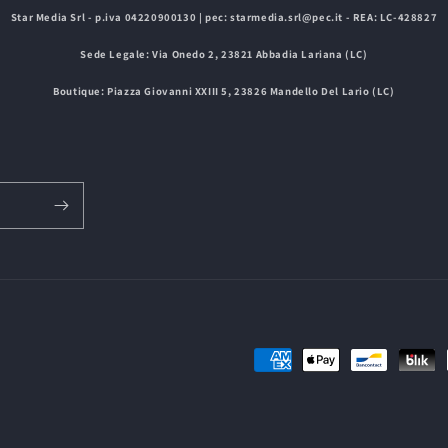
Star Media Srl - p.iva 04220900130 | pec: starmedia.srl@pec.it - REA: LC-428827
Sede Legale: Via Onedo 2, 23821 Abbadia Lariana (LC)
Boutique: Piazza Giovanni XXIII 5, 23826 Mandello Del Lario (LC)
Metodi
di
pagamento