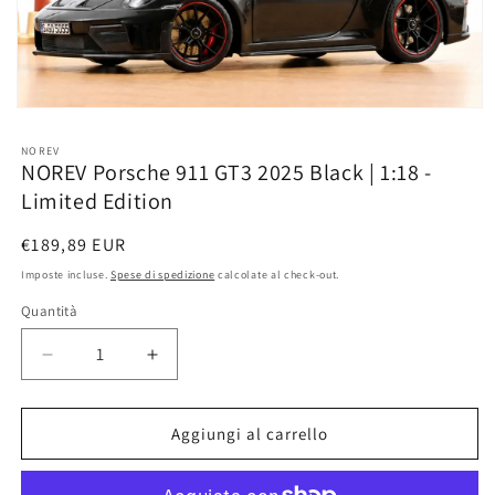
NOREV
NOREV Porsche 911 GT3 2025 Black | 1:18 -
Limited Edition
Prezzo
€189,89 EUR
di
Imposte incluse.
Spese di spedizione
calcolate al check-out.
listino
Quantità
Diminuisci
Aumenta
quantità
quantità
per
per
NOREV
NOREV
Aggiungi al carrello
Porsche
Porsche
911
911