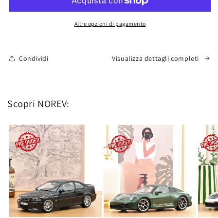
GT3
GT3
2025
2025
Black
Black
Altre opzioni di pagamento
|
|
1:18
1:18
-
-
Condividi
Visualizza dettagli completi
Limited
Limited
Edition
Edition
Scopri NOREV: