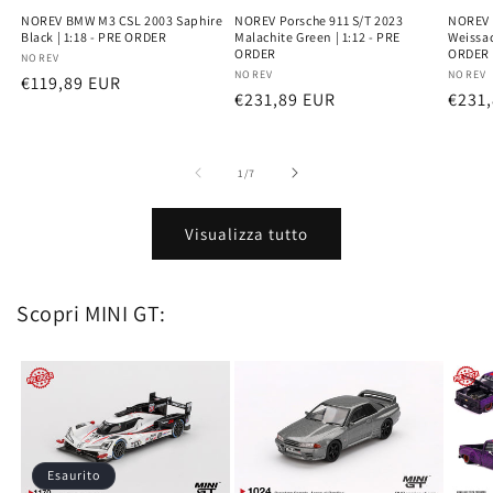
NOREV BMW M3 CSL 2003 Saphire
NOREV Porsche 911 S/T 2023
NOREV 
Black | 1:18 - PRE ORDER
Malachite Green | 1:12 - PRE
Weissac
ORDER
ORDER
Produttore:
NOREV
Produttore:
NOREV
Produ
NOREV
Prezzo
€119,89 EUR
Prezzo
€231,89 EUR
Prez
€231
di
di
di
listino
listino
listi
su
1
/
7
Visualizza tutto
Scopri MINI GT:
Esaurito