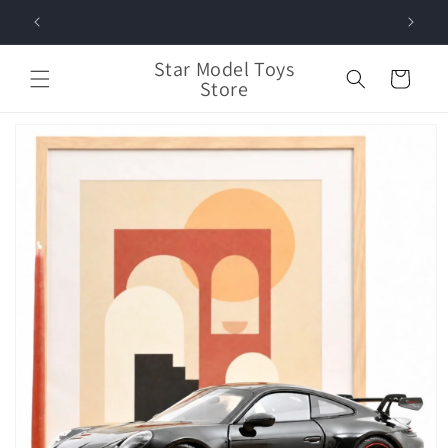
Vai
direttamente
World Wide Shipping!
ai contenuti
Star Model Toys
Carrello
Store
Passa alle
informazioni
sul prodotto