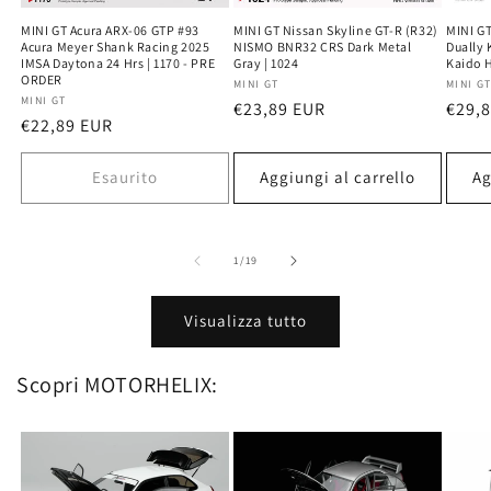
MINI GT Acura ARX-06 GTP #93
MINI GT Nissan Skyline GT-R (R32)
MINI GT
Acura Meyer Shank Racing 2025
NISMO BNR32 CRS Dark Metal
Dually 
IMSA Daytona 24 Hrs | 1170 - PRE
Gray | 1024
Kaido 
ORDER
Produttore:
MINI GT
Produ
MINI G
Produttore:
MINI GT
Prezzo
€23,89 EUR
Prez
€29,
Prezzo
€22,89 EUR
di
di
di
listino
listi
listino
Esaurito
Aggiungi al carrello
Ag
su
1
/
19
Visualizza tutto
Scopri MOTORHELIX: