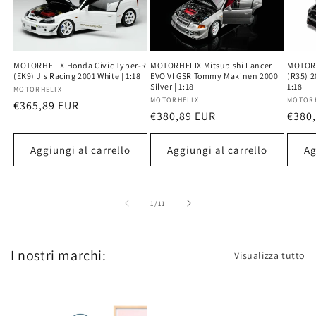
MOTORHELIX Mitsubishi Lancer
MOTORH
MOTORHELIX Honda Civic Typer-R
EVO VI GSR Tommy Makinen 2000
(R35) 2
(EK9) J's Racing 2001 White | 1:18
Silver | 1:18
1:18
Produttore:
MOTORHELIX
Produttore:
MOTORHELIX
Produ
MOTOR
Prezzo
€365,89 EUR
Prezzo
€380,89 EUR
Prez
€380
di
di
di
listino
listino
listi
Aggiungi al carrello
Aggiungi al carrello
Ag
su
1
/
11
I nostri marchi:
Visualizza tutto